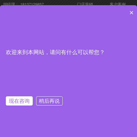
胡经理： 18137129857
门店营销
客户案例
周一到周六 8:30 ~ 18:00
新闻中心
关于我们
×
站点地图
河南软多信息技术有限公司
为中小企业提供信息化、电商化、互联网化的整体解决
方案，真正做到让天下门店没有难做的营销！
欢迎来到本网站，请问有什么可以帮您？
微信小程序
微信公众号
抖音账号
现在咨询
稍后再说
Copyright © 2017 软多信息技术 All rights reserved. 增值电信业务经营许可证：
豫B2-20200556
备案号：豫ICP备18038454号-4
获取行业影响方案,了解更多信息
免费获取