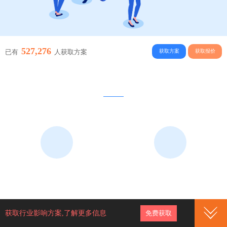
527,276
获取方案
获取报价
已有
人获取方案
为什么选择社区团购行业
低投入高回报，错过再等十年！
新模式
大市场
新型S2B2C模式，三个月疯狂融
千亿级蓝海大市场，先入局者优
资20亿。各大媒体竞相关注，网
先享受市场红利！市场遍及一、
络报道铺天盖地，相信您已经了
二、三、四线城市几十万小区，
获取行业影响方案,了解更多信息
免费获取
解！
数亿用户！