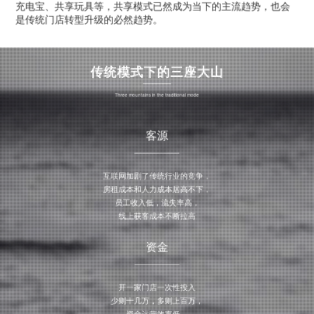
充电宝、共享玩具等，共享模式已然成为当下的主流趋势，也会
是传统门店转型升级的必然趋势。
传统模式下的三座大山
Three mountains in the traditional mode
客源
互联网加剧了传统行业的竞争，
房租成本和人力成本居高不下，
员工收入低，流失率高，
线上获客成本不断拉高
资金
开一家门店一次性投入
少则十几万，多则上百万，
资金运营效率低，