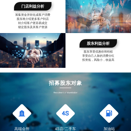
门店利益分析
筹集资金并转化成客户消费
股东将介绍更多客户到店
转介绍客户更容易成交
锁定股东及其客户资源
股东利益分析
股东享受优惠价和特权
享受自己人脉的消费分红
投资低，风险小，收益高
招募股东对象
Recruitment of shareholder
高端会所
4S店/二手车
加油站