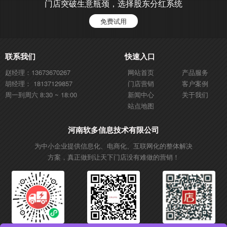
门店突破生意瓶颈，选择股东分红系统
免费试用
联系我们
快速入口
赵经理：13673670267
网站首页
产品服务
胡经理： 18137129857
门店营销
客户案例
周一到周六 8:30 ~ 18:00
新闻中心
关于我们
站点地图
河南软多信息技术有限公司
为中小企业提供信息化、电商化、互联网化的整体解决
方案，真正做到让天下门店没有难做的营销！