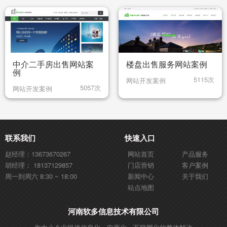
中介二手房出售网站案
楼盘出售服务网站案例
例
5115次
网站开发案例
5057次
网站开发案例
联系我们
快速入口
赵经理：13673670267
网站首页
产品服务
胡经理： 18137129857
门店营销
客户案例
周一到周六 8:30 ~ 18:00
新闻中心
关于我们
站点地图
河南软多信息技术有限公司