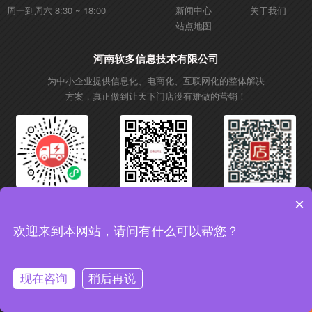
周一到周六 8:30 ~ 18:00
新闻中心
关于我们
站点地图
河南软多信息技术有限公司
为中小企业提供信息化、电商化、互联网化的整体解决
方案，真正做到让天下门店没有难做的营销！
微信小程序
微信公众号
抖音账号
×
欢迎来到本网站，请问有什么可以帮您？
Copyright © 2017 软多信息技术 All rights reserved. 增值电信业务经营许可证：
豫B2-20200556
备案号：豫ICP备18038454号-4
现在咨询
稍后再说
获取行业影响方案,了解更多信息
免费获取