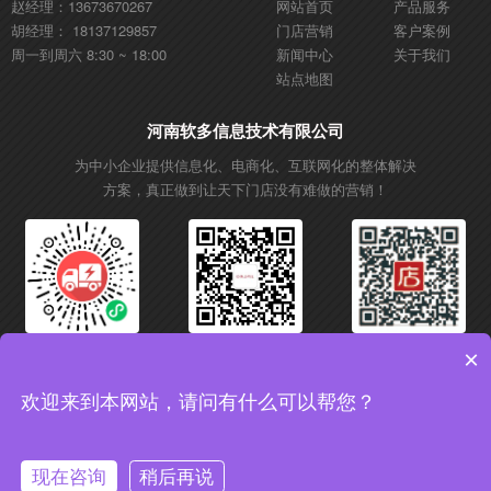
赵经理：13673670267
网站首页
产品服务
胡经理： 18137129857
门店营销
客户案例
周一到周六 8:30 ~ 18:00
新闻中心
关于我们
站点地图
河南软多信息技术有限公司
为中小企业提供信息化、电商化、互联网化的整体解决
方案，真正做到让天下门店没有难做的营销！
微信小程序
微信公众号
抖音账号
×
欢迎来到本网站，请问有什么可以帮您？
Copyright © 2017 软多信息技术 All rights reserved. 增值电信业务经营许可证：
豫B2-20200556
备案号：豫ICP备18038454号-4
现在咨询
稍后再说