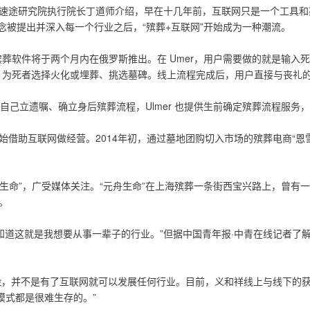
。速途研究院执行院长丁道师介绍，早在十几年前，互联网只是一个工具
概念被提出并深入每一个行业之后，“殡葬+互联网”开始成为一种潮流。
的殡葬软件将于两个月内在俄罗斯推出。在 Umer，用户需要做的就是输
er 为死者选择火化或埋葬、挑选墓碑。线上流程完成后，用户直接与丧礼
的客户通过生前自己立遗嘱、确立身后殡葬流程，Ulmer 也提供生前确定殡葬流
始借助互联网做经营。2014年初，通过墓地团购切入市场的殡葬电商“恩
元舟生命”，广受媒体关注。“元舟生命”在上海殡葬一条街西宝兴路上，曾
。
知道这就是我想要从事一辈子的行业。”但据中国青年报·中青在线记者了解
，并不是有了互联网就可以发展任何行业。目前，义和祥线上与线下的获
模式都是很难生存的。”