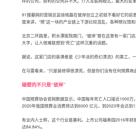
样的公司，获利的空间并不大。介入互联网模式，最大的变
91搜墓网的营销总监徐晓磊在彼岸创立之初就不看好它的前
度来讲，“殡”这一块的产业链上下游比较混乱，各种殡仪馆
北京二环路里，积水潭医院南门，“彼岸”曾在这里有一家门
大字，让人很难联想到“死亡”这样沉重的话题。
据说，这家门店的装潢者是《少年派的奇幻漂流》的美工，
在马雷看来，“只是装修得很漂亮，但是你们没有任何殡葬商
碰壁的不只是“彼岸”
中国殡葬协会官网数据显示，中国每年死亡人口接近1000万，
2020年我国殡葬业消费将达到6000 亿元，到2023年会达到
有业内人士称，这个行业是暴利。上市公司福寿园2016年财报
达84.84%。