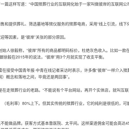
一篇这样写道：“中国殡葬行业的互联网化始于一家叫做彼岸的互联网公
品销售和提供葬礼、筛选墓地等殡仪服务的殡葬电商，采用“线上引流，线
迎等因素，是“彼岸”关张的部分原因。
合创始人徐毅称，“彼岸”所有的商品都明码标价，杜绝灰色收入。比如一
据徐毅在2015年的说法，“彼岸”用3个月就实现了收支平衡。
马雷在接受中国青年报·中青在线记者采访时表示，许多像“彼岸”一样介入
网）概念和落地之间，毕竟还是两回事”。
还是在走殡葬行业的老路。“不能说有个平台网站，再开个实体店，就叫互联
（毛利率）80%上下。但其实传统的殡葬行业，它的纯利是很低的，可能
不能做品牌。获客方式基本靠医院、太平间。这样渠道佣金可能会高达45