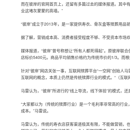
而在彼岸的官网首页上，还留有多篇过去的媒体报道。其中有
业这堵灰蒙蒙的高墙。”
“彼岸”成立于2013年，是一家提供寿衣、骨灰盒等殡葬用
据了解，营销成本高、消费者接受程度不够、不受资本市场欢
媒体报道，“彼岸”曾号称想让“所有人都死得起”。原彼岸联
店标价5400元。商品平均销售价格约为传统市价的1/3。而根
针对“彼岸”网店关张一事，互联网殡葬平台“一空网”创始人
互联网的概念，本质上仍然是传统殡葬行业的模式。“（互联
马雷认为，“彼岸”所进行的“线上导流，线下体验”的模式，
“大家都以为（传统的殡葬行业）是一个毛利率非常高的行业，
成本。”马雷说。
马雷认为，传统的寿衣店获客渠道极其有限，不能做营销，也