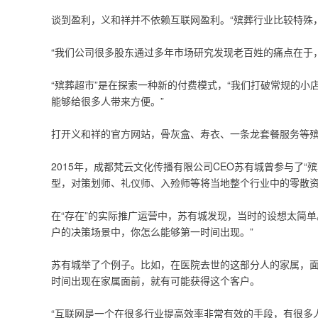
谈到盈利，义和祥并不依赖互联网盈利。“殡葬行业比较特殊
“我们公司很多股东通过多年市场研究发现老百姓的痛点在于
“殡葬超市”是在探索一种新的付费模式，“我们打破常规的
能够给很多人带来方便。”
打开义和祥的官方网站，骨灰盒、寿衣、一条龙套餐服务等
2015年，成都梵云文化传播有限公司CEO苏有城曾参与了“殡
型，对策划师、礼仪师、入殓师等将当地整个行业中的零散资
在“存在”的实际推广运营中，苏有城发现，当时的设想太简
户的决策场景中，你怎么能够第一时间出现。”
苏有城举了个例子。比如，在医院去世的这部分人的家属，面
时间出现在家属面前，就有可能获得这个客户。
“互联网是一个在很多行业提高效率非常有效的手段，有很多