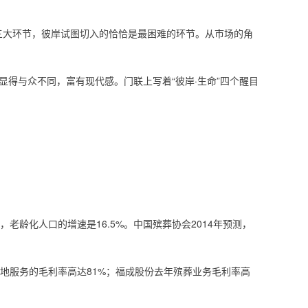
三大环节，彼岸试图切入的恰恰是最困难的环节。从市场的角
得与众不同，富有现代感。门联上写着“彼岸·生命”四个醒目
老龄化人口的增速是16.5%。中国殡葬协会2014年预测，
中墓地服务的毛利率高达81%；福成股份去年殡葬业务毛利率高