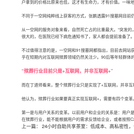
户拿到的价格比原来也低，这才有生命力，才有价值。一味地
不同于一空网纯粹线上获客的方式，张鹏透露91搜墓网目前
从一空网的服务对象来看，自然死亡占的比重最大。“突发的
很大的，在医院已经下病危通知书了，家人都会提前准备了。
不过值得注意的是，一空网和91搜墓网都指出，目前去网站
乎在短期内对互联网殡葬领域仍然关注少。90后等年轻群体
“殡葬行业目前只是+互联网，并非互联网+”
而在丁道师看来，整个殡葬行业只是实现了+互联网，并非互
他认为，殡葬行业如果要真正实现互联网+，需要有四个变革
第一是与用户关系的变革。以前用户和企业的关系是：用户
在殡葬行业，能不能根据用户的需求反馈给企业，或者按照C
上一篇： 24小时自助共享茶室：低成本、高私密性