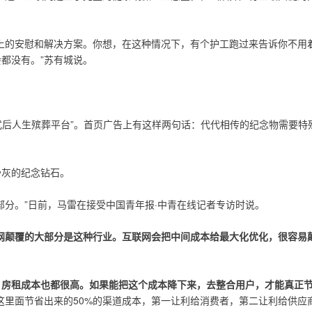
上的安慰和解决方案。你想，在这种情况下，有个护工跑过来告诉你不用
都没有。”苏有城说。
站式后人生殡葬平台”。首页广告上有这样两句话：代代相传的纪念物需要
骨灰的纪念钻石。
部分。”日前，马雷在接受中国青年报·中青在线记者专访时说。
网颠覆的大部分是这种行业。互联网会把中间成本给最大化优化，很容易
、房租成本也都很高。如果能把这个成本降下来，去整合用户，才能真正
这里面节省出来的50%的渠道成本，第一让利给消费者，第二让利给供应商