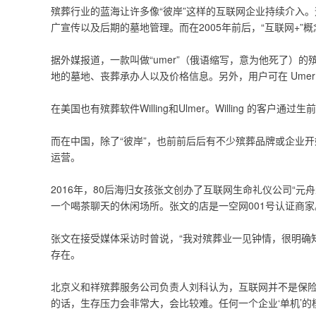
殡葬行业的蓝海让许多像“彼岸”这样的互联网企业持续介入
广宣传以及后期的墓地管理。而在2005年前后，“互联网+”
据外媒报道，一款叫做“umer”（俄语缩写，意为他死了）
地的墓地、丧葬承办人以及价格信息。另外，用户可在 Um
在美国也有殡葬软件Willing和Ulmer。Willing 
而在中国，除了“彼岸”，也前前后后有不少殡葬品牌或企业开
运营。
2016年，80后海归女孩张文创办了互联网生命礼仪公司“
一个喝茶聊天的休闲场所。张文的店是一空网001号认证商家
张文在接受媒体采访时曾说，“我对殡葬业一见钟情，很明确
存在。
北京义和祥殡葬服务公司负责人刘科认为，互联网并不是保险
的话，生存压力会非常大，会比较难。任何一个企业‘单机’的