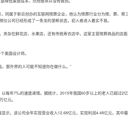
革是降低渠道成本，然而彼岸并没有做到。
景，同属于新近创办的互联网殡葬企业，他认为殡葬行业分为殡、葬、祭
和殡仪公司已经形成了一条龙的垄断状态，初入者进入着实不易。
店。夹杂在鲜花店、水果店，还有传统寿衣店中，这家主营殡葬商品的店面显
一个美国设计师。
品，那外界的人可能不知道你在做什么。”
以每年7‰的速度递增。据统计，2015年我国60岁以上的老人已超过2亿，
1万亿元。
显示，该公司全年实现营业收入12.68亿元，实现利润4.48亿元，其