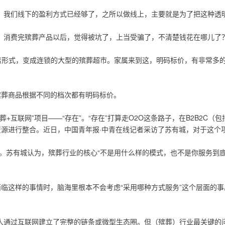
，我们线下的盈利方式已经够了，之所以做线上，主要就是为了把这种透明
，消费完殡葬产品以后，觉得被坑了，上当受骗了，不清楚钱花在哪儿了？
小店形式，变成连锁的大型的殡葬超市。家属来到这，明码标价，有非常多
殡葬商品根据不同的档次都有明码标价。
葬+互联网”项目——“存在”。“存在”打算走O2O这条路子，在B2B2C（
源进行整合。近日，中国青年报·中青在线记者采访了苏有城，对于这个项
单。苏有城认为，殡葬行业的核心“不是用什么样的模式，也不是你服务到
临这样的事情时，脑海里根本不会考虑“采用哪种方式服务”这个层面的
人通过互联网建立了完整的链条或微型生态圈。但（殡葬）行业最关键的