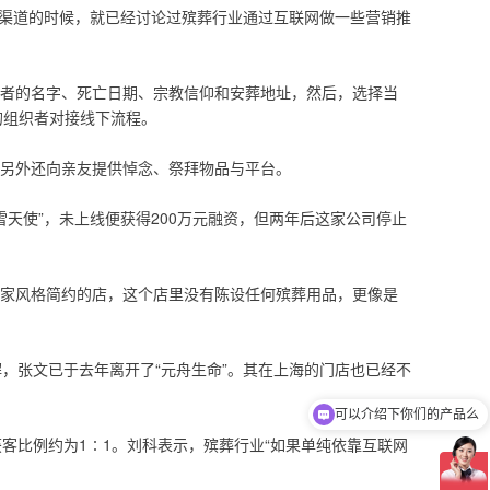
和渠道的时候，就已经讨论过殡葬行业通过互联网做一些营销推
入死者的名字、死亡日期、宗教信仰和安葬地址，然后，选择当
的组织者对接线下流程。
程服务，另外还向亲友提供悼念、祭拜物品与平台。
雪天使”，未上线便获得200万元融资，但两年后这家公司停止
有一家风格简约的店，这个店里没有陈设任何殡葬用品，更像是
，张文已于去年离开了“元舟生命”。其在上海的门店也已经不
可以介绍下你们的产品么
客比例约为1∶1。刘科表示，殡葬行业“如果单纯依靠互联网