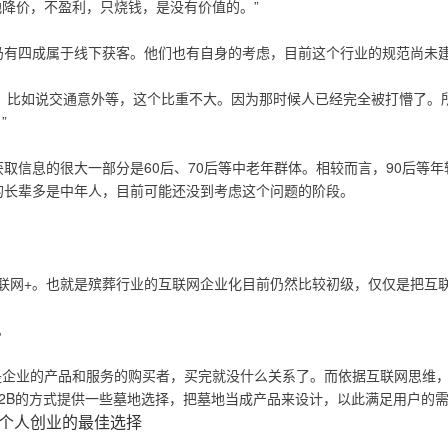
降价，不盈利，只烧钱，是没有价值的。”
仍有四成属于线下获客。他们也有自身的考虑，目前这个行业的规范尚未建
，比如说交通意外等，这个比重不大。因为那时候人已经完全被打懵了。
”
获取信息的很大一部分是60后、70后等中老年群体。相较而言，90后等
的长辈多是中年人，目前可能还没到考虑这个问题的阶段。
联网+。也就是殡葬行业的互联网企业化目前仍然比较初级，仅仅是把互
。
是企业的产品和服务的购买者，买完就没什么关系了。而依据互联网思维
2B的方式提供一些墓地选择，把墓地当成产品来设计，以此满足用户的
，个人创业的最佳选择