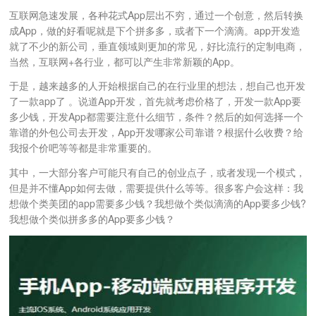
互联网急速发展，各种花式App层出不穷，通过一个创意，然后转换
成App，做的好看呢就是下个拼多多，或者下一个滴滴。app开发造
就了不少的新公司，垂直领域则更加的常见，好比流行的定制电商，
当然，互联网+各行业，都可以产生非常新颖的App。
于是，越来越多的人开始根据自己的在行业里的想法，想自己也开发
了一款app了 。说道App开发，首先就考虑价格了，开发一款App要
多少钱，开发App都需要注意什么细节，条件？然后的如何选择一个
靠谱的外包公司去开发，App开发哪家公司靠谱？根据什么收费？给
我报个价吧等等都是非常重要的。
其中，一大部分客户可能只有自己的创业点子，或者发现一个模式，
但是并不懂App如何去做，需要提供什么等等。很多客户会这样：我
想做个类美团的app需要多少钱？我想做个类似滴滴的App要多少钱?
我想做个类似拼多多的App要多少钱？