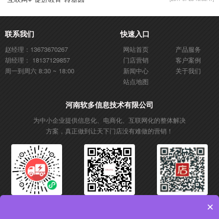
联系我们
快速入口
赵经理：13673670267
网站首页
产品服务
胡经理： 18137129857
门店营销
客户案例
周一到周六 8:30 ~ 18:00
新闻中心
关于我们
站点地图
河南软多信息技术有限公司
为中小企业提供信息化、电商化、互联网化的整体解决
方案，真正做到让天下门店没有难做的营销！
微信小程序
微信公众号
抖音账号
×